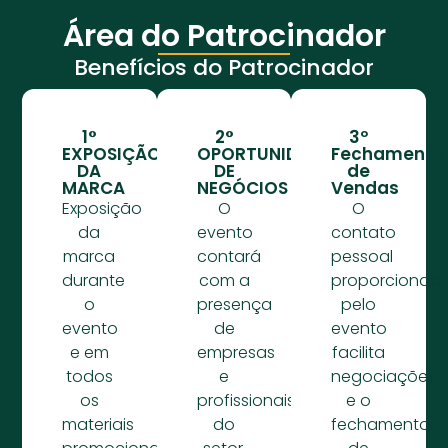
Área do Patrocinador
Benefícios do Patrocinador
1°
2°
3º
EXPOSIÇÃO
OPORTUNIDADE
Fechamento
DA
DE
de
MARCA
NEGÓCIOS
Vendas
Exposição
O
O
da
evento
contato
marca
contará
pessoal
durante
com a
proporcionad
o
presença
pelo
evento
de
evento
e em
empresas
facilita
todos
e
negociações
os
profissionais
e o
materiais
do
fechamento