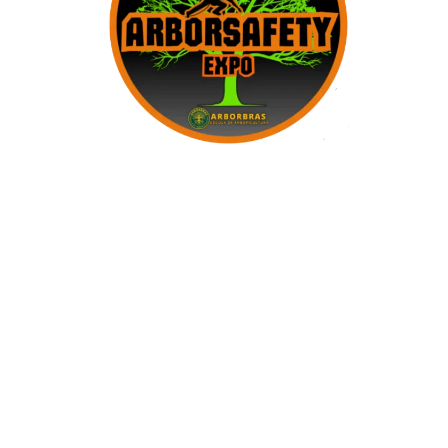
1° Encontro de
Segurança na
Arboricultura
25 à 27 de JULHO
São Paulo - SP
O
ARBORSAFETY EXPO
é um evento dedicado à
segurança do trabalho no setor da
arboricultura
,
com foco em técnicas, tecnologias e inovações