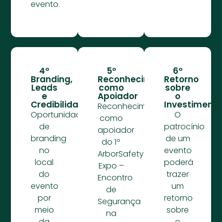
evento.
4º
5º
6º
Branding,
Reconhecimento
Retorno
Leads
como
sobre
e
Apoiador
o
Credibilidade
Investiment
Reconhecimento
Oportunidades
O
como
de
patrocínio
apoiador
branding
de um
do 1º
no
evento
ArborSafety
local
poderá
Expo –
do
trazer
Encontro
evento
um
de
por
retorno
Segurança
meio
sobre
na
da
o