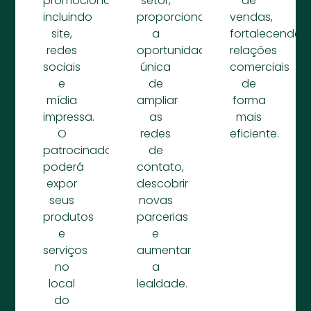
promocionais,
setor,
de
incluindo
proporcionando
vendas,
site,
a
fortalecendo
redes
oportunidade
relações
sociais
única
comerciais
e
de
de
mídia
ampliar
forma
impressa.
as
mais
O
redes
eficiente.
patrocinador
de
poderá
contato,
expor
descobrir
seus
novas
produtos
parcerias
e
e
serviços
aumentar
no
a
local
lealdade.
do