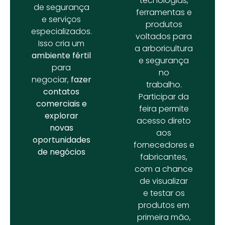
tecnologias,
de segurança
ferramentas e
e serviços
produtos
especializados.
voltados para
Isso cria um
a arboricultura
ambiente fértil
e segurança
para
no
negociar,
fazer
trabalho.
contatos
Participar da
comerciais e
feira permite
explorar
acesso direto
novas
aos
oportunidades
fornecedores e
de negócios
fabricantes,
com a chance
de visualizar
e testar os
produtos em
primeira mão,