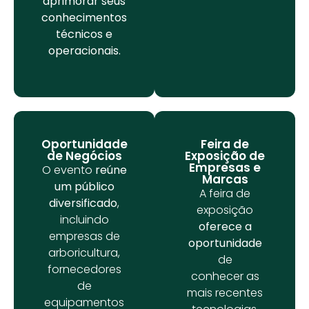
aprimorar
seus
conhecimentos
técnicos e
operacionais.
Oportunidade
Feira de
de Negócios
Exposição de
Empresas e
O evento
reúne
Marcas
um público
A feira de
diversificado
,
exposição
incluindo
oferece a
empresas de
oportunidade
arboricultura,
de
fornecedores
conhecer as
de
mais recentes
equipamentos