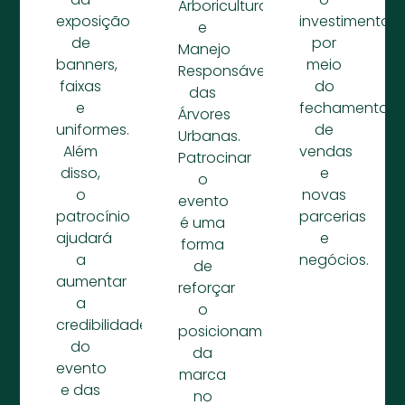
Arboricultura
exposição
investimento,
e
de
por
Manejo
banners,
meio
Responsável
faixas
do
das
e
fechamento
Árvores
uniformes.
de
Urbanas.
Além
vendas
Patrocinar
disso,
e
o
o
novas
evento
patrocínio
parcerias
é uma
ajudará
e
forma
a
negócios.
de
aumentar
reforçar
a
o
credibilidade
posicionamento
do
da
evento
marca
e das
no